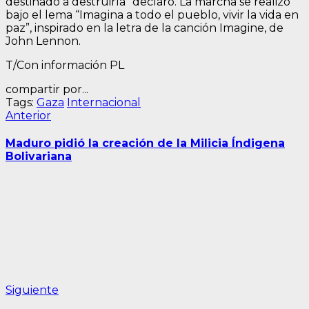
destinado a destruirla” declaró. La marcha se realizó
bajo el lema “Imagina a todo el pueblo, vivir la vida en
paz”, inspirado en la letra de la canción Imagine, de
John Lennon.
T/Con información PL
compartir por...
Tags:
Gaza
Internacional
Navegación
Entrada
Anterior
anterior:
de
Maduro pidió la creación de la Milicia Índigena
entradas
Bolivariana
Siguiente
Siguiente
entrada: