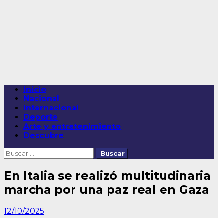
Saltar
al
contenido
Menú
Inicio
principal
Nacional
Internacional
Deporte
Arte y entretenimiento
Descubre
Buscar:
En Italia se realizó multitudinaria
marcha por una paz real en Gaza
12/10/2025