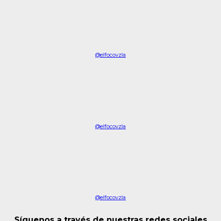
@elfocovzla
@elfocovzla
@elfocovzla
Síguenos a través de nuestras redes sociales