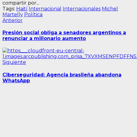
compartir por...
Tags:
Haití
Internacional
Internacionales
Michel
Martelly
Política
Navegación
Entrada
Anterior
anterior:
de
Presión social obliga a senadores argentinos a
entradas
renunciar a millonario aumento
Siguiente
Siguiente
entrada:
Ciberseguridad: Agencia brasileña abandona
WhatsApp