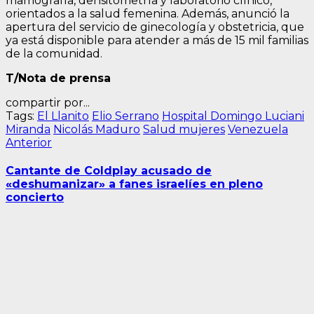
mamografía, densitometría y laboratorio clínico,
orientados a la salud femenina. Además, anunció la
apertura del servicio de ginecología y obstetricia, que
ya está disponible para atender a más de 15 mil familias
de la comunidad.
T/Nota de prensa
compartir por...
Tags:
El Llanito
Elio Serrano
Hospital Domingo Luciani
Miranda
Nicolás Maduro
Salud mujeres
Venezuela
Navegación
Entrada
Anterior
anterior:
de
Cantante de Coldplay acusado de
entradas
«deshumanizar» a fanes israelíes en pleno
concierto