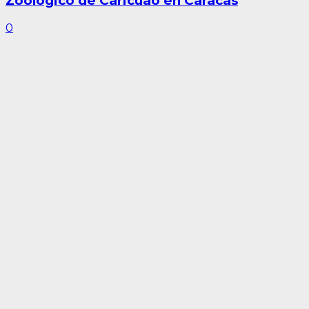
Zoológico de Caricuao en Caracas
0