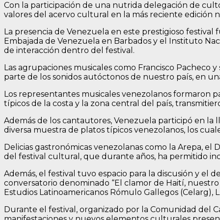
Con la participación de una nutrida delegación de culto
valores del acervo cultural en la más reciente edición n
La presencia de Venezuela en este prestigioso festival f
Embajada de Venezuela en Barbados y el Instituto Nacio
de interacción dentro del festival.
Las agrupaciones musicales como Francisco Pacheco y s
parte de los sonidos autóctonos de nuestro país, en un
Los representantes musicales venezolanos formaron parte 
típicos de la costa y la zona central del país, transmitie
Además de los cantautores, Venezuela participó en la l
diversa muestra de platos típicos venezolanos, los cuale
Delicias gastronómicas venezolanas como la Arepa, el Du
del festival cultural, que durante años, ha permitido i
Además, el festival tuvo espacio para la discusión y el
conversatorio denominado “El clamor de Haití, nuestro e
Estudios Latinoamericanos Rómulo Gallegos (Celarg), Lui
Durante el festival, organizado por la Comunidad del Ca
manifestaciones y nuevos elementos culturales present