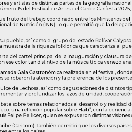
res y artistas de distintas partes de la geografía nacio
úmero 15 del Festival de Artes del Caribe Carifesta 2025, 
ue fruto del trabajo coordinado entre los Ministerios del
nal de Nutrición (INN), lo que permitió que la delegaci
u pueblo, así como el grupo del estado Bolívar Calypso
a muestra de la riqueza folklórica que caracteriza al pu
del cartel principal de la inauguración y clausura del fes
ron ese color tan distintivo de la música típica venezolana
lamada Gala Gastronómica realizada en el festival, donde
s se robaron la atención y la preferencia de los presente
lce de Lechosa, así como degustaciones de distintos tipo
ncrementar y profundizar los lazos de unidad, cooperación
 debate sobre temas relacionados al desarrollo y realidad
co: una reflexión popular sobre Haití”, con la ponencia d
s Felipe Pellicer, quien se expusieron distintas visiones
ribe (Caricom), también permitió que los diversos países 
es entre los países.