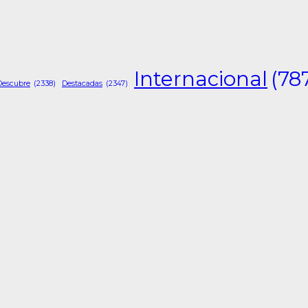
Internacional
(78
Descubre
(2338)
Destacadas
(2347)