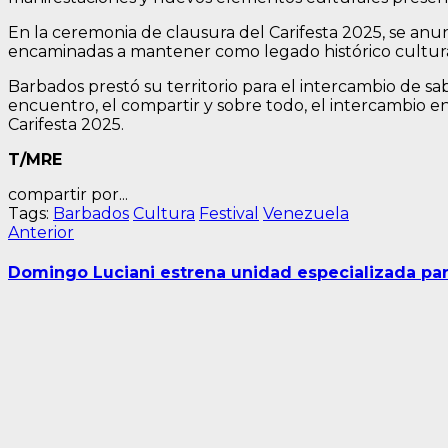
En la ceremonia de clausura del Carifesta 2025, se anunc
encaminadas a mantener como legado histórico cultura
Barbados prestó su territorio para el intercambio de sa
encuentro, el compartir y sobre todo, el intercambio en
Carifesta 2025.
T/MRE
compartir por...
Tags:
Barbados
Cultura
Festival
Venezuela
Navegación
Entrada
Anterior
anterior:
de
Domingo Luciani estrena unidad especializada pa
entradas