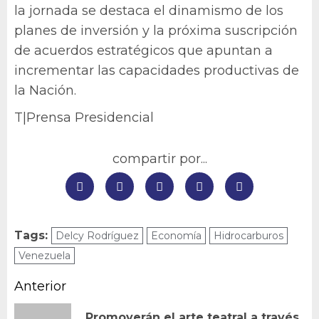
la jornada se destaca el dinamismo de los
planes de inversión y la próxima suscripción
de acuerdos estratégicos que apuntan a
incrementar las capacidades productivas de
la Nación.
T|Prensa Presidencial
compartir por...
Tags:
Delcy Rodríguez
Economía
Hidrocarburos
Venezuela
Navegación
Anterior
de
Promoverán el arte teatral a través