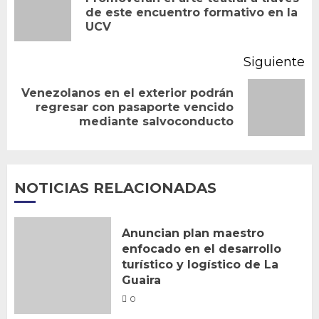
En
de este encuentro formativo en la
entradas
UCV
an
Siguiente
Venezolanos en el exterior podrán
Siguiente
regresar con pasaporte vencido
mediante salvoconducto
entrada:
NOTICIAS RELACIONADAS
Anuncian plan maestro
enfocado en el desarrollo
turístico y logístico de La
Guaira
0