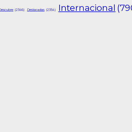
Internacional
(79
Descubre
(2346)
Destacadas
(2354)