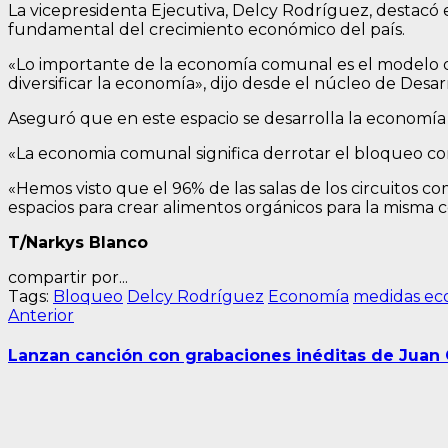
La vicepresidenta Ejecutiva, Delcy Rodríguez, destac
fundamental del crecimiento económico del país.
«Lo importante de la economía comunal es el modelo q
diversificar la economía», dijo desde el núcleo de Desa
Aseguró que en este espacio se desarrolla la economía
«La economia comunal significa derrotar el bloqueo con
«Hemos visto que el 96% de las salas de los circuitos 
espacios para crear alimentos orgánicos para la misma c
T/Narkys Blanco
compartir por...
Tags:
Bloqueo
Delcy Rodríguez
Economía
medidas ec
Navegación
Entrada
Anterior
anterior:
de
Lanzan canción con grabaciones inéditas de Juan 
entradas