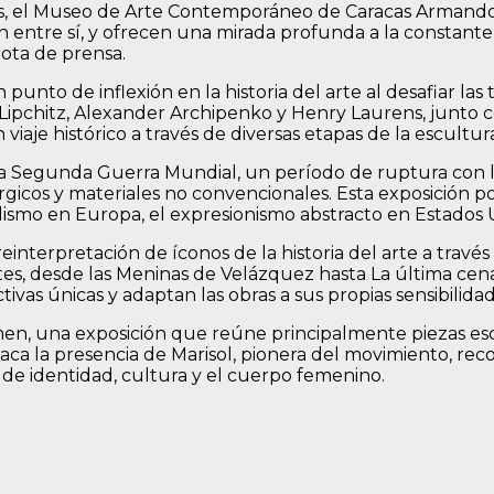
, el Museo de Arte Contemporáneo de Caracas Armando R
 entre sí, y ofrecen una mirada profunda a la constante 
nota de prensa.
unto de inflexión en la historia del arte al desafiar la
 Lipchitz, Alexander Archipenko y Henry Laurens, junto 
viaje histórico a través de diversas etapas de la escultu
a la Segunda Guerra Mundial, un período de ruptura con l
gicos y materiales no convencionales. Esta exposición pon
smo en Europa, el expresionismo abstracto en Estados U
interpretación de íconos de la historia del arte a travé
tes, desde las Meninas de Velázquez hasta La última cen
tivas únicas y adaptan las obras a sus propias sensibilid
en, una exposición que reúne principalmente piezas escu
a la presencia de Marisol, pionera del movimiento, rec
de identidad, cultura y el cuerpo femenino.