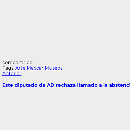
compartir por...
Tags:
Arte
Maccar
Museos
Navegación
Entrada
Anterior
anterior:
de
Este diputado de AD rechaza llamado a la abstenc
entradas