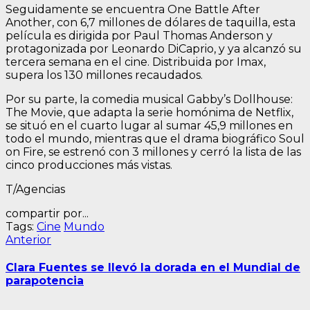
Seguidamente se encuentra One Battle After
Another, con 6,7 millones de dólares de taquilla, esta
película es dirigida por Paul Thomas Anderson y
protagonizada por Leonardo DiCaprio, y ya alcanzó su
tercera semana en el cine. Distribuida por Imax,
supera los 130 millones recaudados.
Por su parte, la comedia musical Gabby’s Dollhouse:
The Movie, que adapta la serie homónima de Netflix,
se situó en el cuarto lugar al sumar 45,9 millones en
todo el mundo, mientras que el drama biográfico Soul
on Fire, se estrenó con 3 millones y cerró la lista de las
cinco producciones más vistas.
T/Agencias
compartir por...
Tags:
Cine
Mundo
Navegación
Entrada
Anterior
anterior:
de
Clara Fuentes se llevó la dorada en el Mundial de
entradas
parapotencia