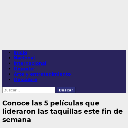
Saltar
al
contenido
Menú
Inicio
principal
Nacional
Internacional
Deporte
Arte y entretenimiento
Descubre
Buscar:
Conoce las 5 películas que
lideraron las taquillas este fin de
semana