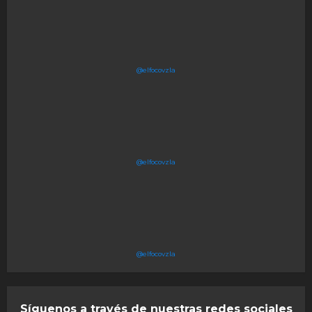
@elfocovzla
@elfocovzla
@elfocovzla
Síguenos a través de nuestras redes sociales