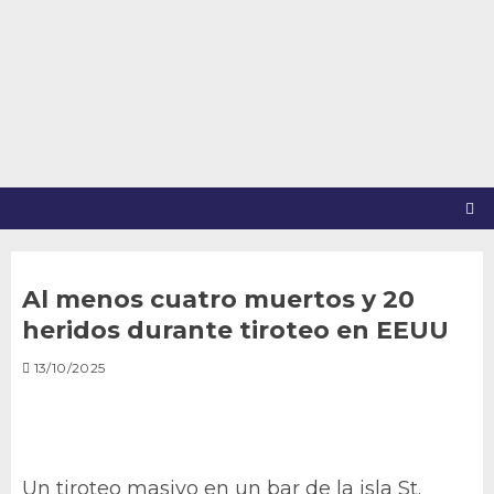
Saltar
al
contenido
Al menos cuatro muertos y 20
heridos durante tiroteo en EEUU
13/10/2025
Un tiroteo masivo en un bar de la isla St.