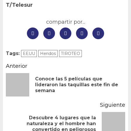
T/Telesur
compartir por...
Tags:
EEUU
Heridos
TIROTEO
Navegación
Anterior
de
Conoce las 5 películas que
En
lideraron las taquillas este fin de
entradas
semana
an
Siguiente
Descubre 4 lugares que la
Siguiente
naturaleza y el hombre han
convertido en peligrosos
entrada: