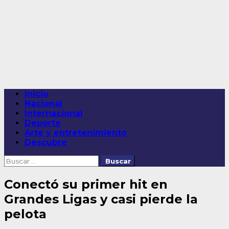
Saltar
al
contenido
Menú
Inicio
principal
Nacional
Internacional
Deporte
Arte y entretenimiento
Descubre
Buscar:
Conectó su primer hit en
Grandes Ligas y casi pierde la
pelota