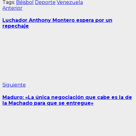
Tags:
Béisbol
Deporte
Venezuela
Navegación
Entrada
Anterior
anterior:
de
Luchador Anthony Montero espera por un
entradas
repechaje
Siguiente
Siguiente
entrada:
Maduro: «La única negociación que cabe es la de
la Machado para que se entregue»