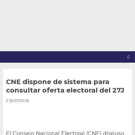
Saltar
al
contenido
CNE dispone de sistema para
consultar oferta electoral del 27J
15/07/2025
El Consejo Nacional Electoral (CNE) dispuso