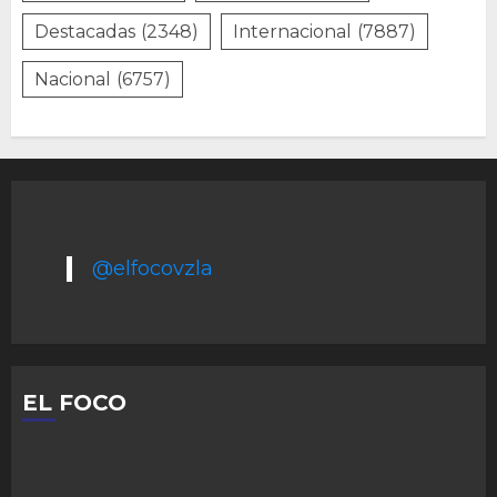
Destacadas
(2348)
Internacional
(7887)
Nacional
(6757)
@elfocovzla
EL FOCO