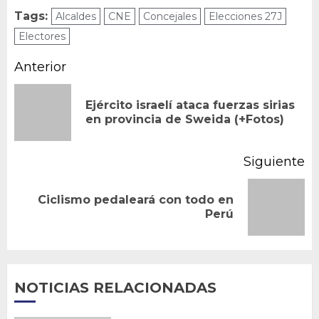
Tags:
Alcaldes
CNE
Concejales
Elecciones 27J
Electores
Navegación
Anterior
de
Ejército israelí ataca fuerzas sirias
En
entradas
en provincia de Sweida (+Fotos)
an
Siguiente
Ciclismo pedaleará con todo en
Siguiente
Perú
entrada:
NOTICIAS RELACIONADAS