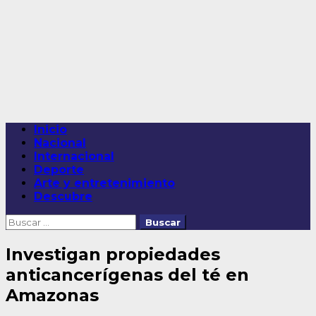
Saltar
al
contenido
Menú
Inicio
principal
Nacional
Internacional
Deporte
Arte y entretenimiento
Descubre
Buscar:
Investigan propiedades
anticancerígenas del té en
Amazonas