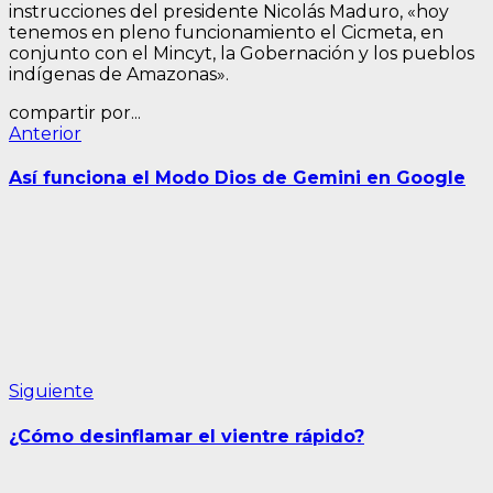
instrucciones del presidente Nicolás Maduro, «hoy
tenemos en pleno funcionamiento el Cicmeta, en
conjunto con el Mincyt, la Gobernación y los pueblos
indígenas de Amazonas».
compartir por...
Navegación
Entrada
Anterior
anterior:
de
Así funciona el Modo Dios de Gemini en Google
entradas
Siguiente
Siguiente
entrada:
¿Cómo desinflamar el vientre rápido?