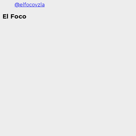
@elfocovzla
El Foco