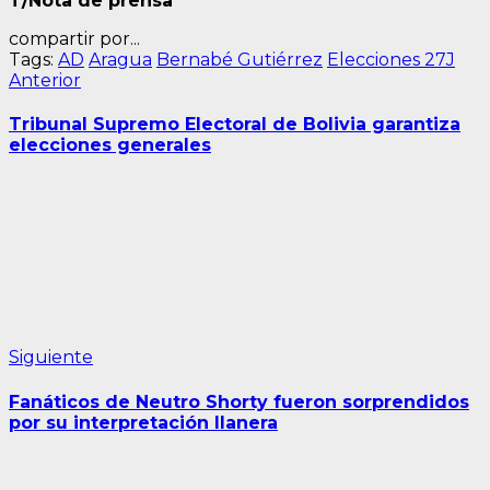
T/Nota de prensa
compartir por...
Tags:
AD
Aragua
Bernabé Gutiérrez
Elecciones 27J
Navegación
Entrada
Anterior
anterior:
de
Tribunal Supremo Electoral de Bolivia garantiza
entradas
elecciones generales
Siguiente
Siguiente
entrada:
Fanáticos de Neutro Shorty fueron sorprendidos
por su interpretación llanera