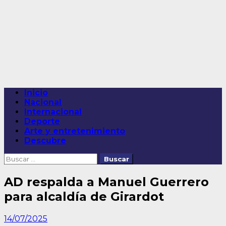
Saltar
al
contenido
Menú
Inicio
principal
Nacional
Internacional
Deporte
Arte y entretenimiento
Descubre
Buscar:
AD respalda a Manuel Guerrero
para alcaldía de Girardot
14/07/2025