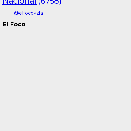
Nacional
(6758)
@elfocovzla
El Foco