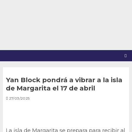
Saltar
al
contenido
Yan Block pondrá a vibrar a la isla
de Margarita el 17 de abril
27/03/2025
La isla de Margarita se prepara para recibir al