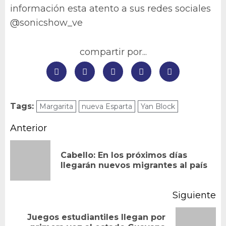
información esta atento a sus redes sociales
@sonicshow_ve
compartir por...
Tags:
Margarita
nueva Esparta
Yan Block
Navegación
Anterior
de
Cabello: En los próximos días
En
entradas
llegarán nuevos migrantes al país
an
Siguiente
Juegos estudiantiles llegan por
Siguiente