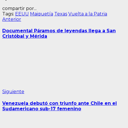
compartir por...
Tags:
EEUU
Maiquetía
Texas
Vuelta a la Patria
Navegación
Entrada
Anterior
anterior:
de
Documental Páramos de leyendas llega a San
entradas
Cristóbal y Mérida
Siguiente
Siguiente
entrada:
Venezuela debutó con triunfo ante Chile en el
Sudamericano sub-17 femenino