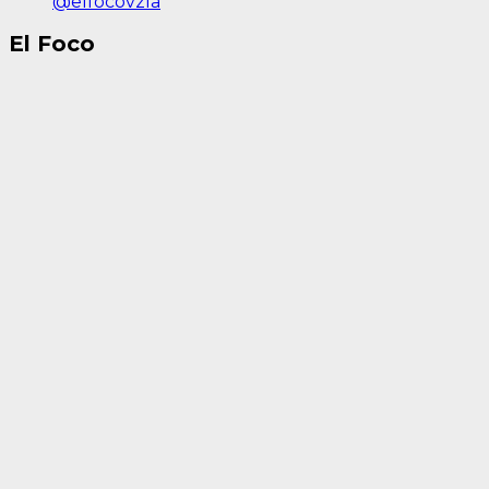
@elfocovzla
El Foco