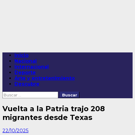
Saltar
al
contenido
Menú
Inicio
principal
Nacional
Internacional
Deporte
Arte y entretenimiento
Descubre
Buscar:
Vuelta a la Patria trajo 208
migrantes desde Texas
22/10/2025