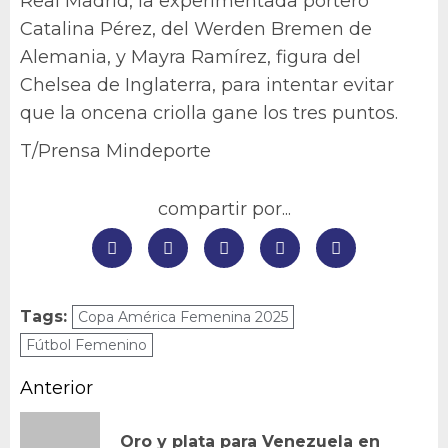
Real Madrid, la experimentada portero
Catalina Pérez, del Werden Bremen de
Alemania, y Mayra Ramírez, figura del
Chelsea de Inglaterra, para intentar evitar
que la oncena criolla gane los tres puntos.
T/Prensa Mindeporte
compartir por...
Tags:
Copa América Femenina 2025
Fútbol Femenino
Navegación
Anterior
de
Oro y plata para Venezuela en
En