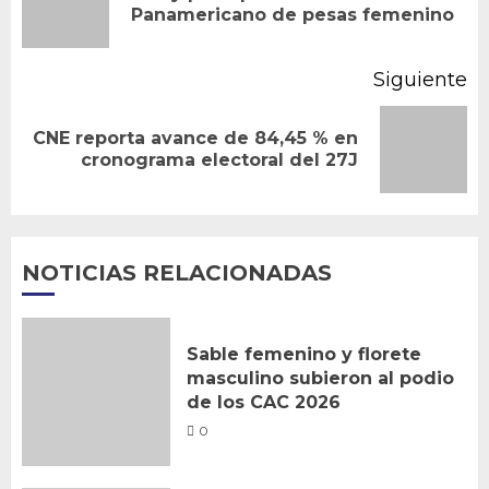
entradas
Panamericano de pesas femenino
an
Siguiente
CNE reporta avance de 84,45 % en
Siguiente
cronograma electoral del 27J
entrada:
NOTICIAS RELACIONADAS
Sable femenino y florete
masculino subieron al podio
de los CAC 2026
0