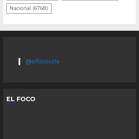
Nacional
(6768)
@elfocovzla
EL FOCO