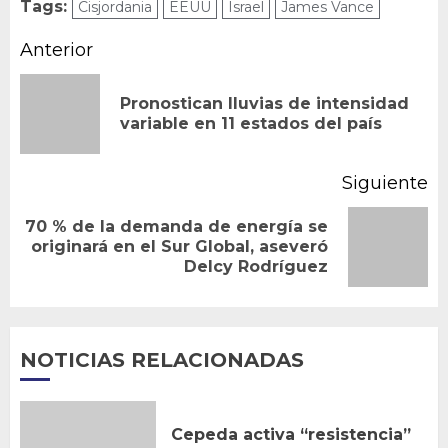
Tags:
Cisjordania
EEUU
Israel
James Vance
Navegación
Anterior
de
Pronostican lluvias de intensidad
En
entradas
variable en 11 estados del país
an
Siguiente
70 % de la demanda de energía se
Siguiente
originará en el Sur Global, aseveró
Delcy Rodríguez
entrada:
NOTICIAS RELACIONADAS
Cepeda activa “resistencia”