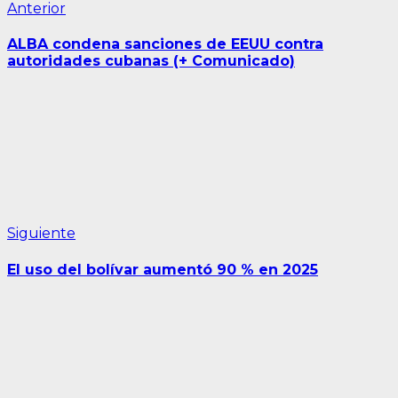
Navegación
Entrada
Anterior
anterior:
de
ALBA condena sanciones de EEUU contra
entradas
autoridades cubanas (+ Comunicado)
Siguiente
Siguiente
entrada:
El uso del bolívar aumentó 90 % en 2025