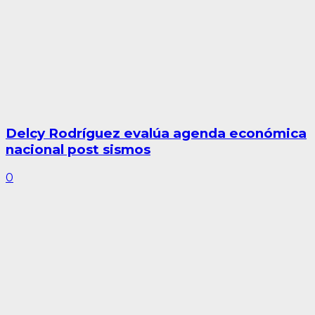
Delcy Rodríguez evalúa agenda económica
nacional post sismos
0