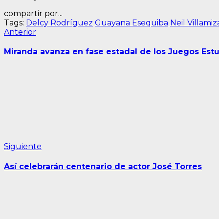
compartir por...
Tags:
Delcy Rodríguez
Guayana Esequiba
Neil Villamiz
Navegación
Entrada
Anterior
anterior:
de
Miranda avanza en fase estadal de los Juegos Estu
entradas
Siguiente
Siguiente
entrada:
Así celebrarán centenario de actor José Torres