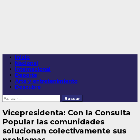
Saltar
al
contenido
Menú
Inicio
principal
Nacional
Internacional
Deporte
Arte y entretenimiento
Descubre
Buscar:
Vicepresidenta: Con la Consulta
Popular las comunidades
solucionan colectivamente sus
problemas