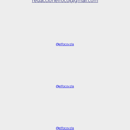
redaccionelfoco@gmail.com
@elfocovzla
@elfocovzla
@elfocovzla