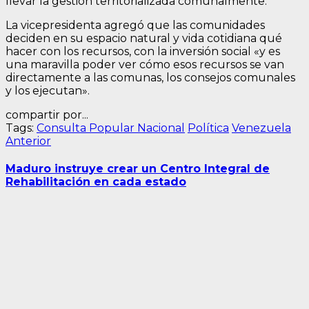
llevar la gestión territorializada comunalmente. “
La vicepresidenta agregó que las comunidades
deciden en su espacio natural y vida cotidiana qué
hacer con los recursos, con la inversión social «y es
una maravilla poder ver cómo esos recursos se van
directamente a las comunas, los consejos comunales
y los ejecutan».
compartir por...
Tags:
Consulta Popular Nacional
Política
Venezuela
Navegación
Entrada
Anterior
anterior:
de
Maduro instruye crear un Centro Integral de
entradas
Rehabilitación en cada estado