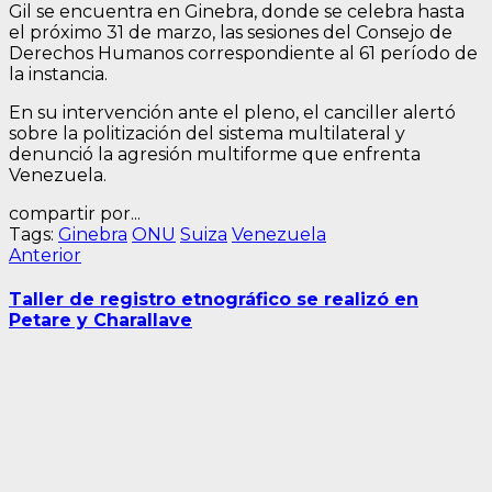
Gil se encuentra en Ginebra, donde se celebra hasta
el próximo 31 de marzo, las sesiones del Consejo de
Derechos Humanos correspondiente al 61 período de
la instancia.
En su intervención ante el pleno, el canciller alertó
sobre la politización del sistema multilateral y
denunció la agresión multiforme que enfrenta
Venezuela.
compartir por...
Tags:
Ginebra
ONU
Suiza
Venezuela
Navegación
Entrada
Anterior
anterior:
de
Taller de registro etnográfico se realizó en
entradas
Petare y Charallave