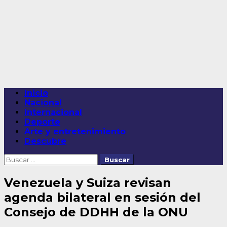
Saltar
al
contenido
Menú
Inicio
principal
Nacional
Internacional
Deporte
Arte y entretenimiento
Descubre
Buscar:
Venezuela y Suiza revisan
agenda bilateral en sesión del
Consejo de DDHH de la ONU