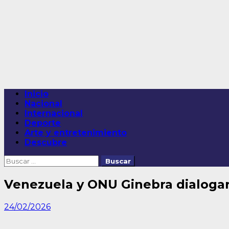
Saltar
al
contenido
Menú
Inicio
principal
Nacional
Internacional
Deporte
Arte y entretenimiento
Descubre
Buscar:
Venezuela y ONU Ginebra dialogar
24/02/2026