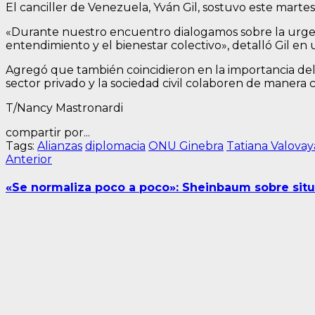
El canciller de Venezuela, Yván Gil, sostuvo este marte
«Durante nuestro encuentro dialogamos sobre la urgen
entendimiento y el bienestar colectivo», detalló Gil e
Agregó que también coincidieron en la importancia del 
sector privado y la sociedad civil colaboren de manera 
T/Nancy Mastronardi
compartir por...
Tags:
Alianzas
diplomacia
ONU Ginebra
Tatiana Valovay
Navegación
Entrada
Anterior
anterior:
de
«Se normaliza poco a poco»: Sheinbaum sobre situ
entradas