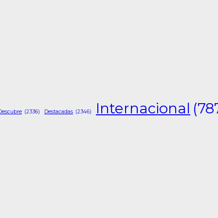
Internacional
(78
Descubre
(2336)
Destacadas
(2346)