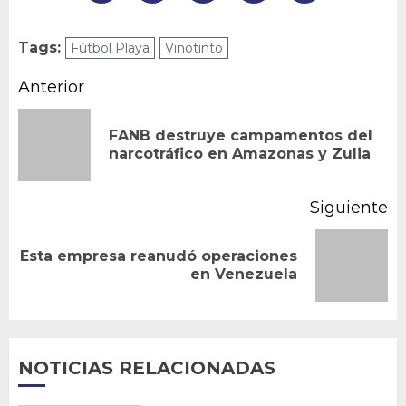
Tags:
Fútbol Playa
Vinotinto
Navegación
Anterior
de
FANB destruye campamentos del
En
entradas
narcotráfico en Amazonas y Zulia
an
Siguiente
Esta empresa reanudó operaciones
Siguiente
en Venezuela
entrada:
NOTICIAS RELACIONADAS