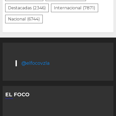
Destacadas
(2346)
Internacional
(7871)
Nacional
(6744)
@elfocovzla
EL FOCO