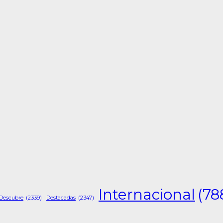
Internacional
(78
Descubre
(2339)
Destacadas
(2347)