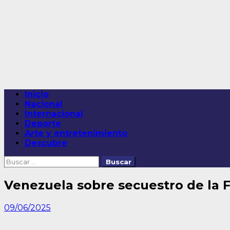
Saltar
al
contenido
Menú
Inicio
principal
Nacional
Internacional
Deporte
Arte y entretenimiento
Descubre
Buscar:
Venezuela sobre secuestro de la Fl
09/06/2025