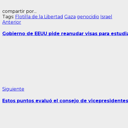
compartir por...
Tags:
Flotilla de la Libertad
Gaza
genocidio
Israel
Navegación
Entrada
Anterior
anterior:
de
Gobierno de EEUU pide reanudar visas para estudi
entradas
Siguiente
Siguiente
entrada:
Estos puntos evaluó el consejo de vicepresidente