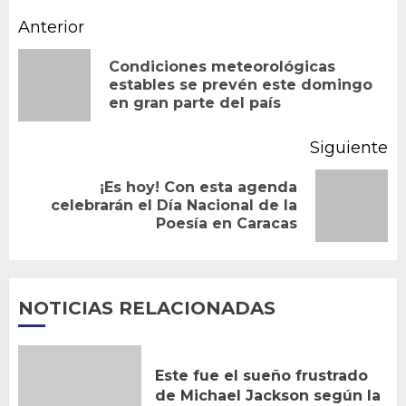
Navegación
Anterior
de
Condiciones meteorológicas
En
estables se prevén este domingo
entradas
en gran parte del país
an
Siguiente
¡Es hoy! Con esta agenda
Siguiente
celebrarán el Día Nacional de la
Poesía en Caracas
entrada:
NOTICIAS RELACIONADAS
Este fue el sueño frustrado
de Michael Jackson según la