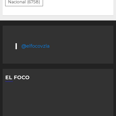
Nacional
(6758)
@elfocovzla
EL FOCO