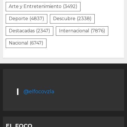
Arte y Entretenimiento
(3492)
Deporte
(4837)
Descubre
(2338)
Destacadas
(2347)
Internacional
(7876)
Nacional
(6747)
@elfocovzla
EL FOCO