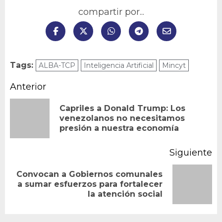
compartir por...
Tags:
ALBA-TCP
Inteligencia Artificial
Mincyt
Navegación
Anterior
de
Capriles a Donald Trump: Los
En
venezolanos no necesitamos
entradas
presión a nuestra economía
an
Siguiente
Convocan a Gobiernos comunales
Siguiente
a sumar esfuerzos para fortalecer
la atención social
entrada: