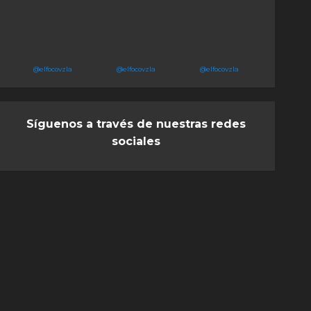
@elfocovzla
@elfocovzla
@elfocovzla
Síguenos a través de nuestras redes
sociales