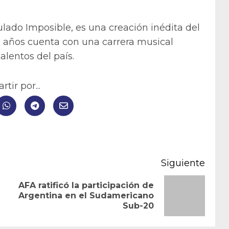
tulado Imposible, es una creación inédita del
3 años cuenta con una carrera musical
alentos del país.
tir por...
Siguiente
AFA ratificó la participación de
Entrada
Siguiente
Argentina en el Sudamericano
Sub-20
anterior:
entrada: