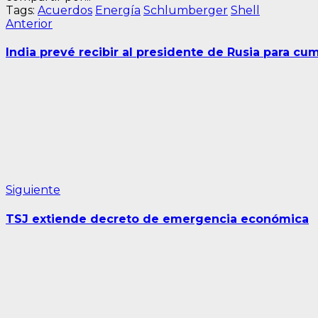
Tags:
Acuerdos
Energía
Schlumberger
Shell
Navegación
Entrada
Anterior
anterior:
de
India prevé recibir al presidente de Rusia para cum
entradas
Siguiente
Siguiente
entrada:
TSJ extiende decreto de emergencia económica