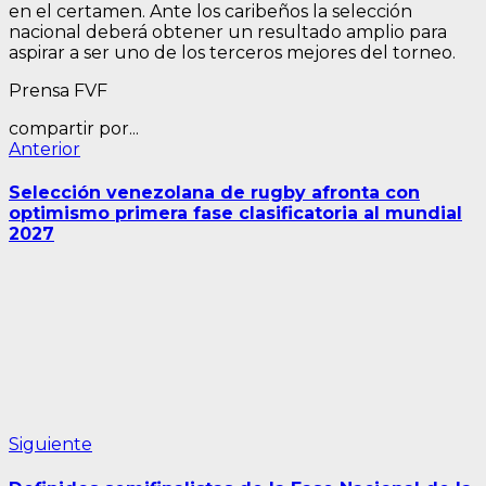
en el certamen. Ante los caribeños la selección
nacional deberá obtener un resultado amplio para
aspirar a ser uno de los terceros mejores del torneo.
Prensa FVF
compartir por...
Navegación
Entrada
Anterior
anterior:
de
Selección venezolana de rugby afronta con
entradas
optimismo primera fase clasificatoria al mundial
2027
Siguiente
Siguiente
entrada: