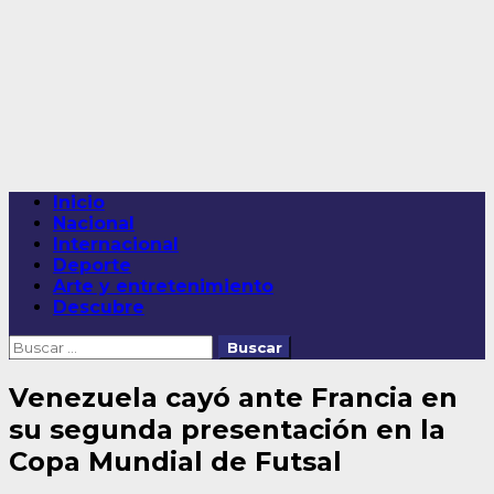
Saltar
al
contenido
Menú
Inicio
principal
Nacional
Internacional
Deporte
Arte y entretenimiento
Descubre
Buscar:
Venezuela cayó ante Francia en
su segunda presentación en la
Copa Mundial de Futsal