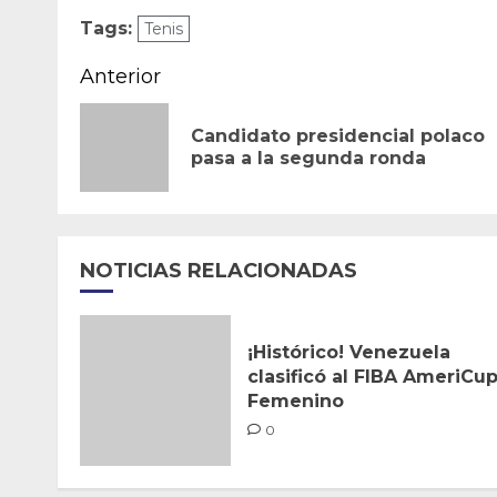
Tags:
Tenis
Navegación
Anterior
de
Candidato presidencial polaco
entradas
pasa a la segunda ronda
NOTICIAS RELACIONADAS
¡Histórico! Venezuela
clasificó al FIBA AmeriCu
Femenino
0