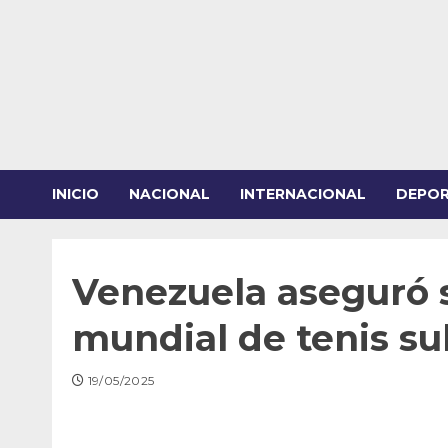
Saltar
al
contenido
INICIO
NACIONAL
INTERNACIONAL
DEPO
Venezuela aseguró s
mundial de tenis su
19/05/2025