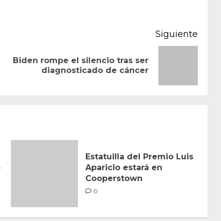
Siguiente
Biden rompe el silencio tras ser
Entrada
Siguiente
diagnosticado de cáncer
anterior:
entrada:
Estatuilla del Premio Luis
p
Aparicio estará en
Cooperstown
0