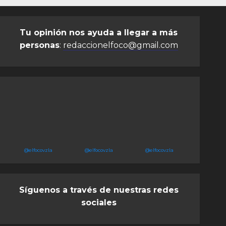
Tu opinión nos ayuda a llegar a más
personas
:
redaccionelfoco@gmail.com
@elfocovzla
@elfocovzla
@elfocovzla
Síguenos a través de nuestras redes
sociales