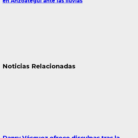
en Anzoátegui ante las lluvias
Noticias Relacionadas
Danry Vásquez ofrece disculpas tras la