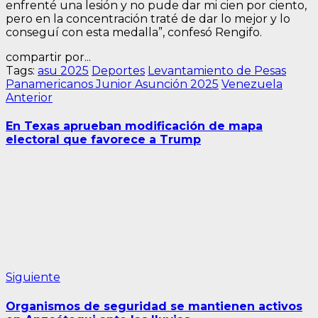
enfrenté una lesión y no pude dar mi cien por ciento,
pero en la concentración traté de dar lo mejor y lo
conseguí con esta medalla”, confesó Rengifo.
compartir por...
Tags:
asu 2025
Deportes
Levantamiento de Pesas
Panamericanos Junior Asunción 2025
Venezuela
Navegación
Entrada
Anterior
anterior:
de
En Texas aprueban modificación de mapa
entradas
electoral que favorece a Trump
Siguiente
Siguiente
entrada:
Organismos de seguridad se mantienen activos