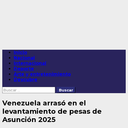
Saltar
al
contenido
Menú
Inicio
principal
Nacional
Internacional
Deporte
Arte y entretenimiento
Descubre
Buscar:
Venezuela arrasó en el
levantamiento de pesas de
Asunción 2025