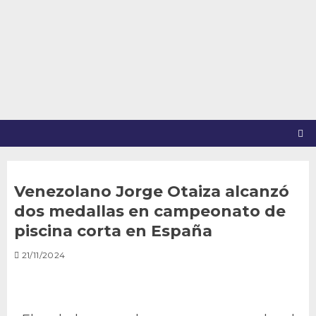
Saltar
al
contenido
Venezolano Jorge Otaiza alcanzó
dos medallas en campeonato de
piscina corta en España
21/11/2024