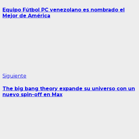
anterior:
de
Equipo Fútbol PC venezolano es nombrado el
entradas
Mejor de América
Siguiente
Siguiente
entrada:
The big bang theory expande su universo con un
nuevo spin-off en Max