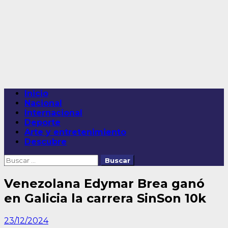
Saltar
al
contenido
Menú
Inicio
principal
Nacional
Internacional
Deporte
Arte y entretenimiento
Descubre
Buscar:
Venezolana Edymar Brea ganó
en Galicia la carrera SinSon 10k
23/12/2024