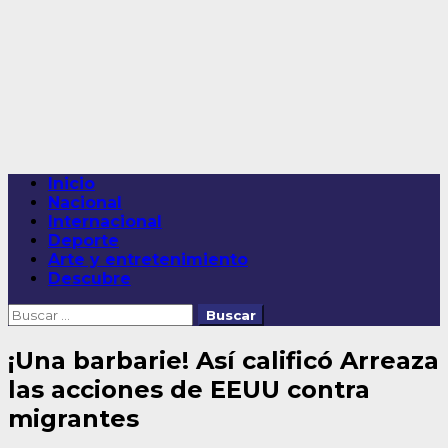
Saltar
al
contenido
Menú
Inicio
principal
Nacional
Internacional
Deporte
Arte y entretenimiento
Descubre
Buscar:
¡Una barbarie! Así calificó Arreaza
las acciones de EEUU contra
migrantes