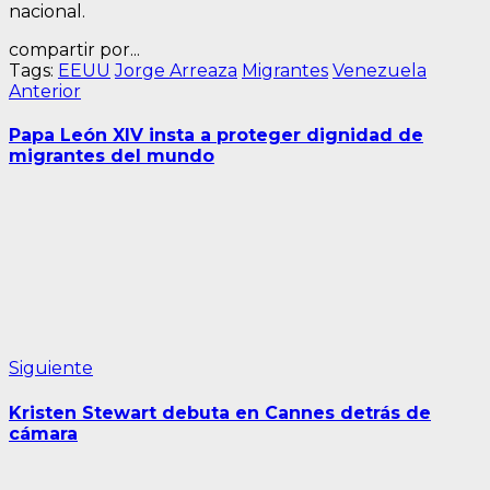
nacional.
compartir por...
Tags:
EEUU
Jorge Arreaza
Migrantes
Venezuela
Navegación
Entrada
Anterior
anterior:
de
Papa León XIV insta a proteger dignidad de
entradas
migrantes del mundo
Siguiente
Siguiente
entrada:
Kristen Stewart debuta en Cannes detrás de
cámara