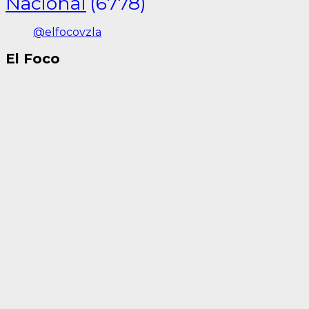
Nacional
(6778)
@elfocovzla
El Foco