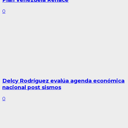
0
Delcy Rodríguez evalúa agenda económica
nacional post sismos
0