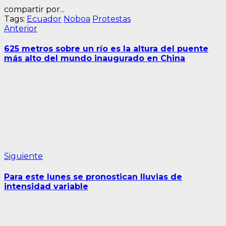
compartir por...
Tags:
Ecuador
Noboa
Protestas
Navegación
Entrada
Anterior
anterior:
de
625 metros sobre un río es la altura del puente
entradas
más alto del mundo inaugurado en China
Siguiente
Siguiente
entrada:
Para este lunes se pronostican lluvias de
intensidad variable