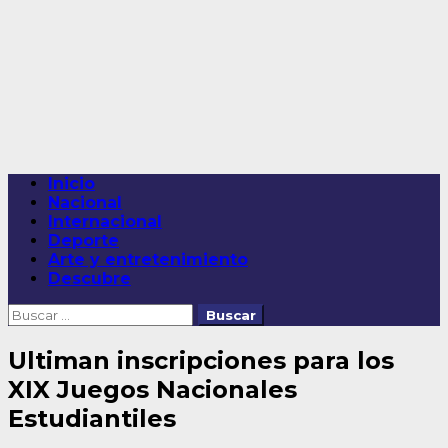
Saltar
al
contenido
Menú
Inicio
principal
Nacional
Internacional
Deporte
Arte y entretenimiento
Descubre
Buscar:
Ultiman inscripciones para los
XIX Juegos Nacionales
Estudiantiles