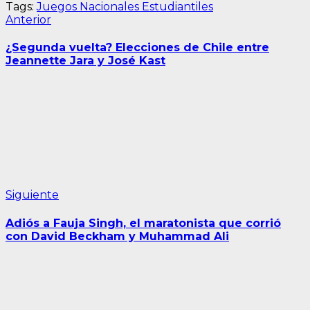
Tags:
Juegos Nacionales Estudiantiles
Navegación
Entrada
Anterior
anterior:
de
¿Segunda vuelta? Elecciones de Chile entre
entradas
Jeannette Jara y José Kast
Siguiente
Siguiente
entrada:
Adiós a Fauja Singh, el maratonista que corrió
con David Beckham y Muhammad Ali