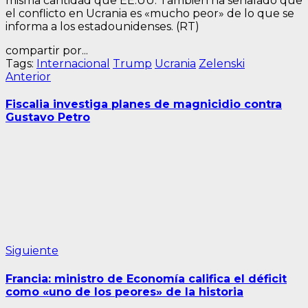
misma cantidad que EE.UU. También ha señalado que
el conflicto en Ucrania es «mucho peor» de lo que se
informa a los estadounidenses. (RT)
compartir por...
Tags:
Internacional
Trump
Ucrania
Zelenski
Navegación
Entrada
Anterior
anterior:
de
Fiscalia investiga planes de magnicidio contra
entradas
Gustavo Petro
Siguiente
Siguiente
entrada:
Francia: ministro de Economía califica el déficit
como «uno de los peores» de la historia