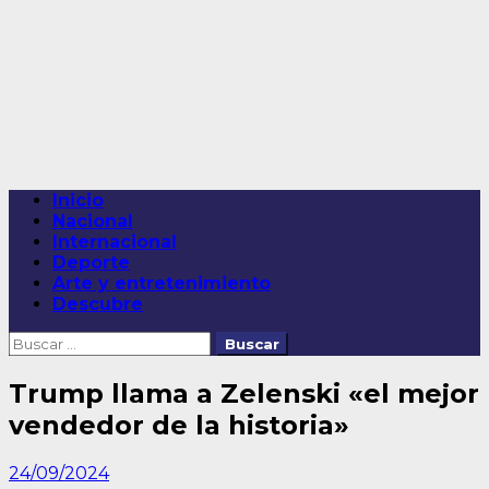
Saltar
al
contenido
Menú
Inicio
principal
Nacional
Internacional
Deporte
Arte y entretenimiento
Descubre
Buscar:
Trump llama a Zelenski «el mejor
vendedor de la historia»
24/09/2024