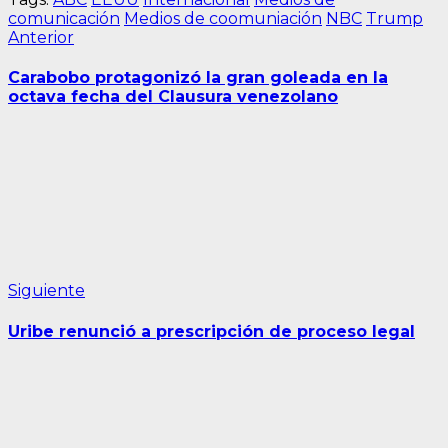
comunicación
Medios de coomuniación
NBC
Trump
Navegación
Entrada
Anterior
anterior:
de
Carabobo protagonizó la gran goleada en la
entradas
octava fecha del Clausura venezolano
Siguiente
Siguiente
entrada:
Uribe renunció a prescripción de proceso legal