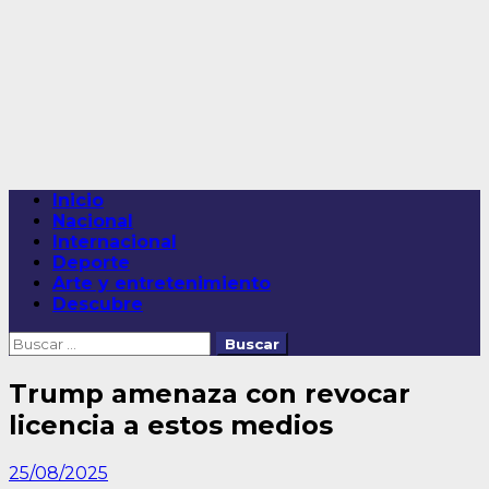
Saltar
al
contenido
Menú
Inicio
principal
Nacional
Internacional
Deporte
Arte y entretenimiento
Descubre
Buscar:
Trump amenaza con revocar
licencia a estos medios
25/08/2025