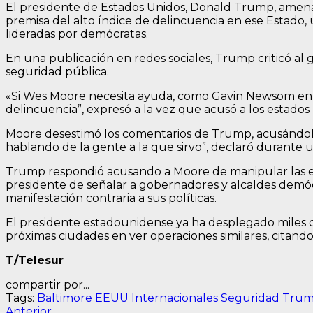
El presidente de Estados Unidos, Donald Trump, amenaz
premisa del alto índice de delincuencia en ese Estado
lideradas por demócratas.
En una publicación en redes sociales, Trump criticó al
seguridad pública.
«Si Wes Moore necesita ayuda, como Gavin Newsom en Lo
delincuencia”, expresó a la vez que acusó a los estados
Moore desestimó los comentarios de Trump, acusándolo 
hablando de la gente a la que sirvo”, declaró durante u
Trump respondió acusando a Moore de manipular las estad
presidente de señalar a gobernadores y alcaldes demóc
manifestación contraria a sus políticas.
El presidente estadounidense ya ha desplegado miles d
próximas ciudades en ver operaciones similares, citand
T/Telesur
compartir por...
Tags:
Baltimore
EEUU
Internacionales
Seguridad
Tru
Entrada
Anterior