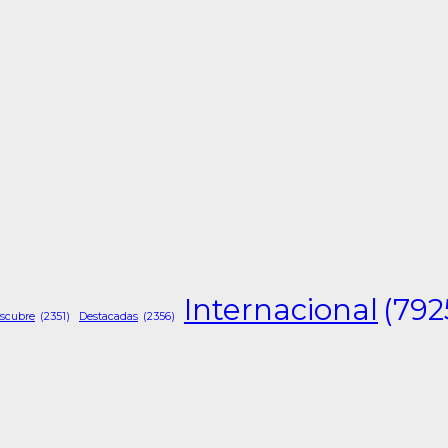
Internacional
(792
scubre
(2351)
Destacadas
(2356)