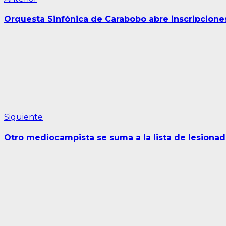
Navegación
anterior:
de
Orquesta Sinfónica de Carabobo abre inscripcion
entradas
Siguiente
Siguiente
entrada:
Otro mediocampista se suma a la lista de lesionad