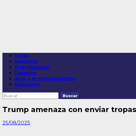
Saltar
al
contenido
Menú
Inicio
principal
Nacional
Internacional
Deporte
Arte y entretenimiento
Descubre
Buscar:
Trump amenaza con enviar tropas
25/08/2025