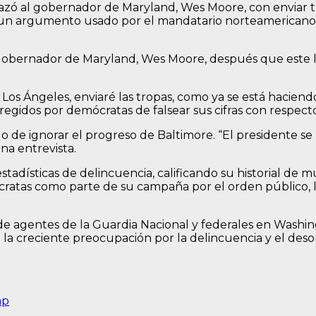
ó al gobernador de Maryland, Wes Moore, con enviar tro
, un argumento usado por el mandatario norteamericano 
 gobernador de Maryland, Wes Moore, después que este lo 
s Ángeles, enviaré las tropas, como ya se está haciend
 regidos por demócratas de falsear sus cifras con respect
de ignorar el progreso de Baltimore. “El presidente se
na entrevista.
ísticas de delincuencia, calificando su historial de muy
ratas como parte de su campaña por el orden público, la
e agentes de la Guardia Nacional y federales en Washi
o la creciente preocupación por la delincuencia y el des
mp