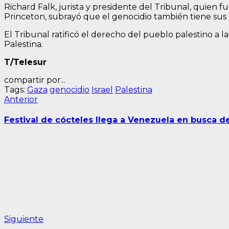
Richard Falk, jurista y presidente del Tribunal, quien
Princeton, subrayó que el genocidio también tiene sus r
El Tribunal ratificó el derecho del pueblo palestino a 
Palestina.
T/Telesur
compartir por...
Tags:
Gaza
genocidio
Israel
Palestina
Navegación
Entrada
Anterior
anterior:
de
Festival de cócteles llega a Venezuela en busca d
entradas
Siguiente
Siguiente
entrada: