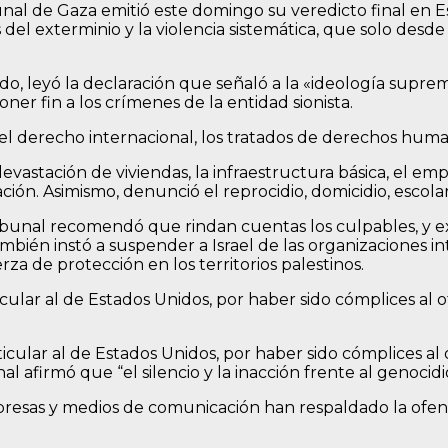
nal de Gaza emitió este domingo su veredicto final en Es
del exterminio y la violencia sistemática, que solo desde 
rado, leyó la declaración que señaló a la «ideología suprem
er fin a los crímenes de la entidad sionista.
l derecho internacional, los tratados de derechos huma
a devastación de viviendas, la infraestructura básica, e
cación. Asimismo, denunció el reprocidio, domicidio, escol
ribunal recomendó que rindan cuentas los culpables, y exi
mbién instó a suspender a Israel de las organizaciones in
a de protección en los territorios palestinos.
cular al de Estados Unidos, por haber sido cómplices al o
icular al de Estados Unidos, por haber sido cómplices al 
al afirmó que “el silencio y la inacción frente al genocid
presas y medios de comunicación han respaldado la ofens