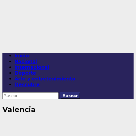
Saltar
al
contenido
Menú
Inicio
principal
Nacional
Internacional
Deporte
Arte y entretenimiento
Descubre
Buscar:
Valencia