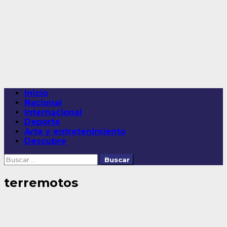
Saltar
al
contenido
Menú
Inicio
principal
Nacional
Internacional
Deporte
Arte y entretenimiento
Descubre
Buscar:
terremotos