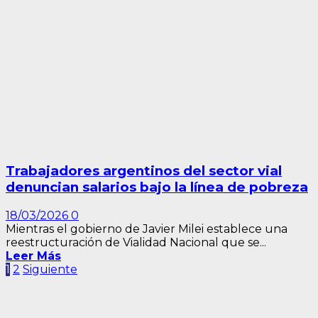
Trabajadores argentinos del sector vial
denuncian salarios bajo la línea de pobreza
18/03/2026
0
Mientras el gobierno de Javier Milei establece una
reestructuración de Vialidad Nacional que se...
Leer Más
Paginación
1
2
Siguiente
de
entradas