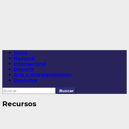
Saltar
al
contenido
Menú
Inicio
principal
Nacional
Internacional
Deporte
Arte y entretenimiento
Descubre
Buscar:
Recursos