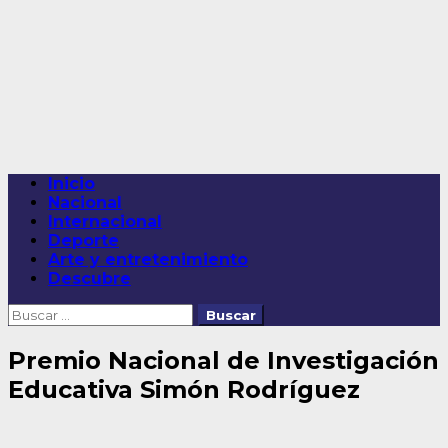
Saltar
al
contenido
Menú
Inicio
principal
Nacional
Internacional
Deporte
Arte y entretenimiento
Descubre
Buscar:
Premio Nacional de Investigación
Educativa Simón Rodríguez