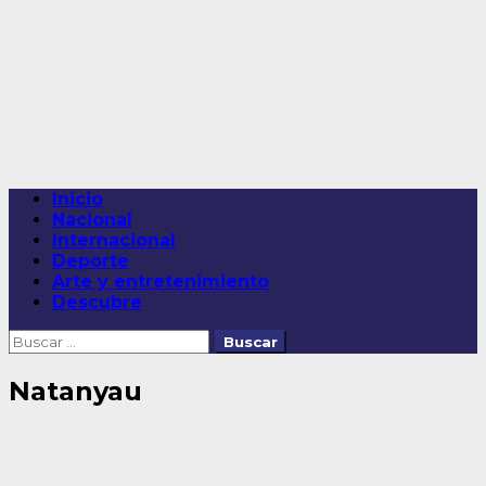
Saltar
al
contenido
Menú
Inicio
principal
Nacional
Internacional
Deporte
Arte y entretenimiento
Descubre
Buscar:
Natanyau