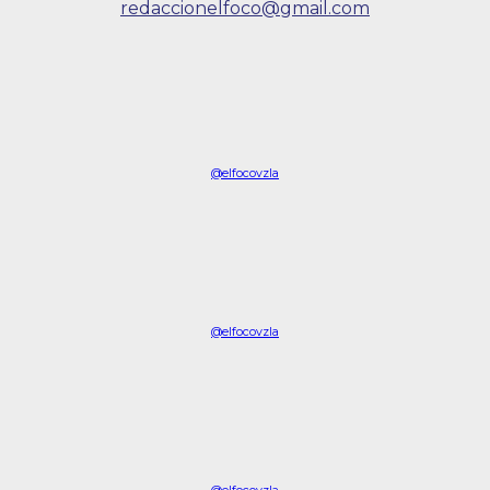
redaccionelfoco@gmail.com
@elfocovzla
@elfocovzla
@elfocovzla