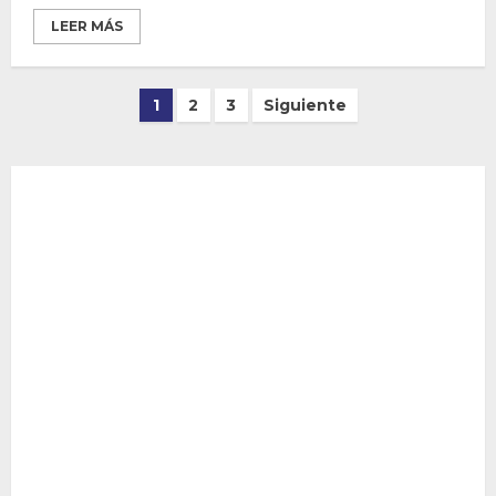
LEER MÁS
Paginación
1
2
3
Siguiente
de
entradas