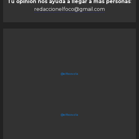
Tu opinión nos ayuda a llegar a más personas
:
redaccionelfoco@gmail.com
@elfocovzla
@elfocovzla