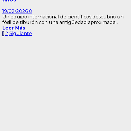
19/02/2026
0
Un equipo internacional de científicos descubrió un
fósil de tiburón con una antigüedad aproximada...
Leer Más
Paginación
1
2
Siguiente
de
entradas