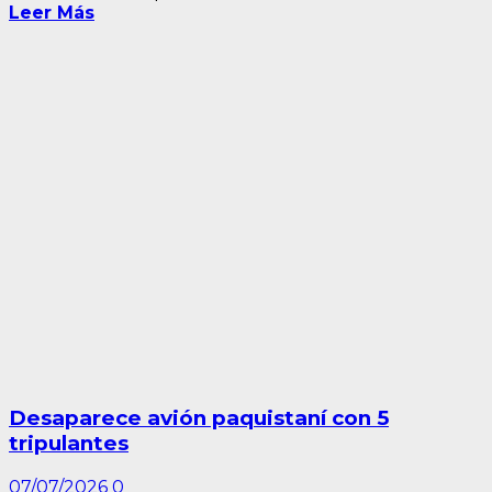
Leer Más
Desaparece avión paquistaní con 5
tripulantes
07/07/2026
0