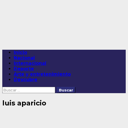
Saltar
al
contenido
Menú
Inicio
principal
Nacional
Internacional
Deporte
Arte y entretenimiento
Descubre
Buscar:
luis aparicio