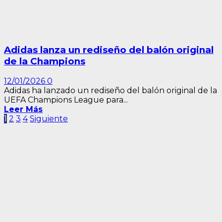
Adidas lanza un rediseño del balón original
de la Champions
12/01/2026
0
Adidas ha lanzado un rediseño del balón original de la
UEFA Champions League para...
Leer Más
Paginación
1
2
3
4
Siguiente
de
entradas